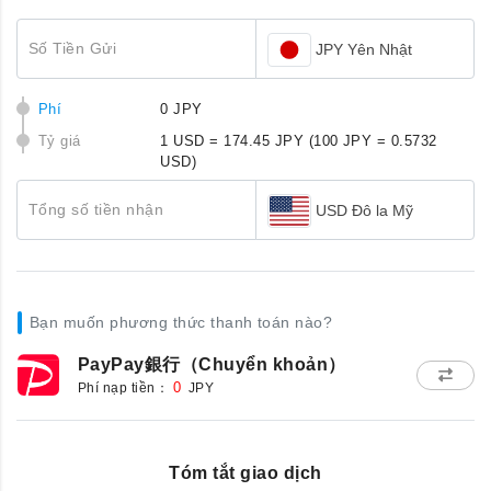
Số Tiền Gửi
JPY Yên Nhật
Phí
0 JPY
Tỷ giá
1 USD = 174.45 JPY
(100 JPY = 0.5732
USD)
Tổng số tiền nhận
USD Đô la Mỹ
Bạn muốn phương thức thanh toán nào?
PayPay銀行（Chuyển khoản）
Phí nạp tiền：
0
JPY
Tóm tắt giao dịch