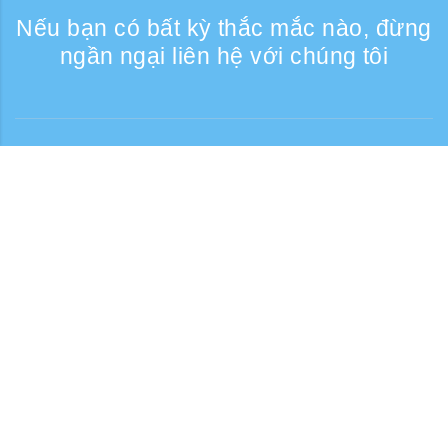
Nếu bạn có bất kỳ thắc mắc nào, đừng
ngần ngại liên hệ với chúng tôi
Liên lạc
Giờ tiếp nhận điện thoại: Các ngày trong
tuần 9:30 - 17:30
Số điện thoại miễn phí
0120-808-774
Từ nước ngoài (có phí)
+81-3-6807-5775