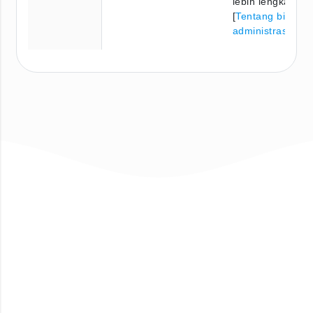
lebih lengkap, pe
[
Tentang biaya
administrasi
]