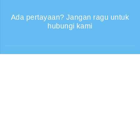
Ada pertayaan? Jangan ragu untuk
hubungi kami
Bantuan
Layanan Telepon, Hari kerja 9:30 - 17:30
Panggilan gratis
0120-808-774
Dari luar negeri (* berbayar)
+81-3-6807-5775