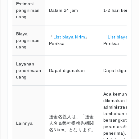
Estimasi
pengiriman
Dalam 24 jam
1-2 hari kerja
uang
Biaya
「
List biaya kirim
」
「
List biaya kiri
pengiriman
Periksa
Periksa
uang
Layanan
penerimaan
Dapat digunakan
Dapat digunaka
uang
Ada kemungkina
dikenakan biaya
administrasi
tambahan oleh 
送金名義人は、「送金
bersangkutan (b
Lainnya
人名＆弊社提携先機関
perantara/bank
名Nium」となります。
penerima). Infor