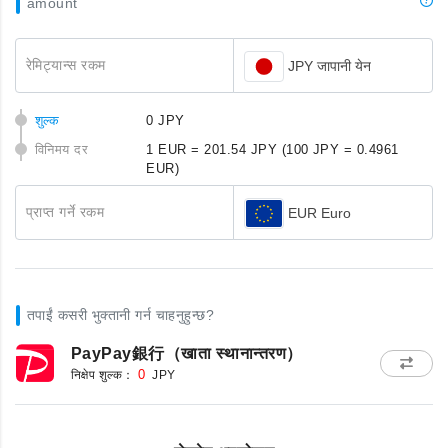
amount
रेमिट्यान्स रकम
JPY जापानी येन
शुल्क
0 JPY
विनिमय दर
1 EUR = 201.54 JPY
(100 JPY = 0.4961
EUR)
प्राप्त गर्ने रकम
EUR Euro
तपाईं कसरी भुक्तानी गर्न चाहनुहुन्छ?
PayPay銀行（खाता स्थानान्तरण）
निक्षेप शुल्क：
0
JPY