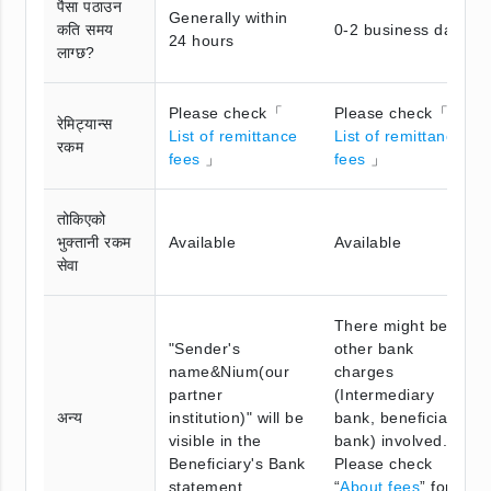
पैसा पठाउन
Generally within
कति समय
0-2 business days
24 hours
लाग्छ?
Please check「
Please check「
रेमिट्यान्स
List of remittance
List of remittance
रकम
fees
」
fees
」
तोकिएको
भुक्तानी रकम
Available
Available
सेवा
There might be
"Sender's
other bank
name&Nium(our
charges
partner
(Intermediary
अन्य
institution)" will be
bank, beneficiary
visible in the
bank) involved.
Beneficiary's Bank
Please check
statement.
“
About fees
” for