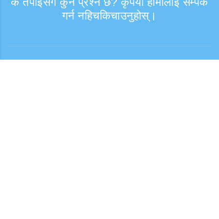
के तपाईंसँग कुनै प्रश्न छ? कृपया हामीलाई सम्पर्क
गर्न नहिचकिचाउनुहोस्।
सोधपुछ
समर्थन समय: हप्ता दिन 9:30 - 17:30
टोल फ्री नम्बर
0120-808-774
विदेशबाट (※शुल्क सहित)
+81-3-6807-5775