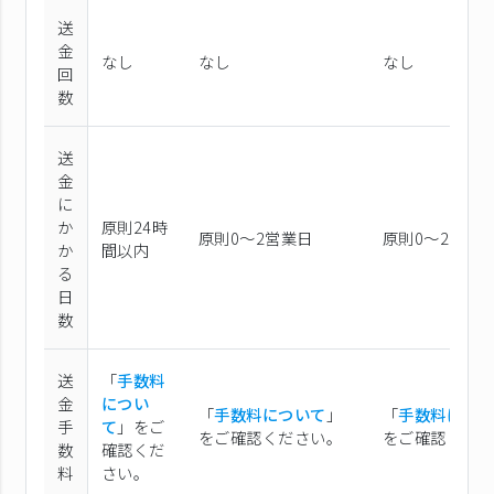
送
金
なし
なし
なし
回
数
送
金
に
か
原則24時
原則0〜2営業日
原則0〜2営業
か
間以内
る
日
数
送
「
手数料
金
につい
「
手数料について
」
「
手数料につ
手
て
」をご
をご確認ください。
をご確認くだ
数
確認くだ
料
さい。