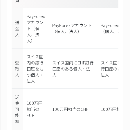
貨
PayForex
送
アカウン
PayForexアカウント
PayForexア
金
ト（個
（個⼈、法⼈）
（個⼈、法⼈
人
⼈、法
⼈）
スイス国
受
内の銀行
スイス国内にCHF銀行
スイス国内にU
取
口座をも
口座のある個人・法
行口座のある
人
つ個人・
人
法人
法人
送
金
100万円
可
相当の
100万円相当のCHF
100万円相当の
能
EUR
額