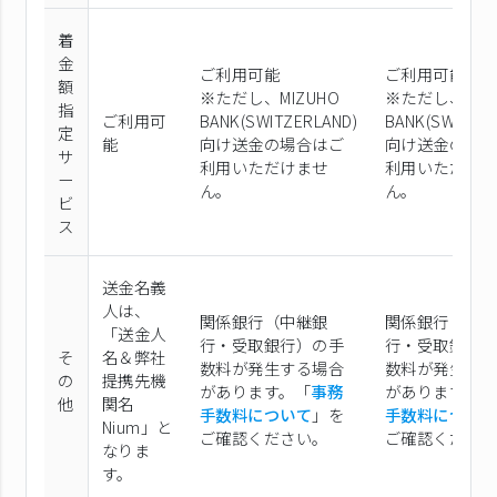
着
金
ご利用可能
ご利用可能
額
※ただし、MIZUHO
※ただし、MIZ
指
ご利用可
BANK(SWITZERLAND)
BANK(SWITZER
定
能
向け送金の場合はご
向け送金の場
サ
利用いただけませ
利用いただけ
ー
ん。
ん。
ビ
ス
送金名義
人は、
関係銀行（中継銀
関係銀行（中
「送金人
行・受取銀行）の手
行・受取銀行
そ
名＆弊社
数料が発生する場合
数料が発生す
の
提携先機
があります。「
事務
があります。「
他
関名
手数料について
」を
手数料につい
Nium」と
ご確認ください。
ご確認くださ
なりま
す。