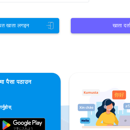
ित खाता लगइन
खाता दर्त
शमा पैसा पठाउन
्नुहोस्