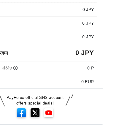
0
JPY
0 JPY
0 JPY
0 JPY
 रकम
 गरिनेछ
0 P
0
EUR
PayForex official SNS account
offers special deals!