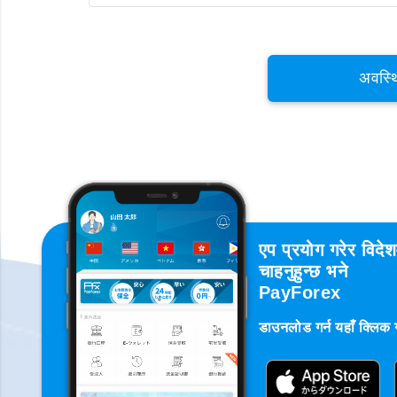
अवस्थ
एप प्रयोग गरेर विदे
चाहनुहुन्छ भने
PayForex
डाउनलोड गर्न यहाँ क्लिक गर