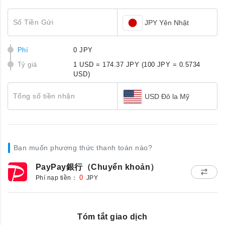
Số Tiền Gửi
JPY Yên Nhật
Phí
0 JPY
Tỷ giá
1 USD = 174.37 JPY
(100 JPY = 0.5734
USD)
Tổng số tiền nhận
USD Đô la Mỹ
Bạn muốn phương thức thanh toán nào?
PayPay銀行（Chuyển khoản）
Phí nạp tiền：
0
JPY
Tóm tắt giao dịch