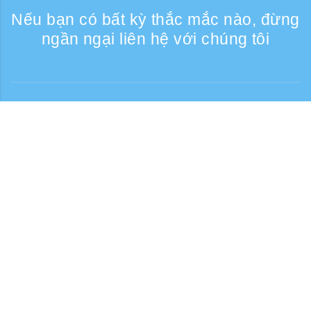
Nếu bạn có bất kỳ thắc mắc nào, đừng
ngần ngại liên hệ với chúng tôi
Liên lạc
Giờ tiếp nhận điện thoại: Các ngày trong
tuần 9:30 - 17:30
Số điện thoại miễn phí
0120-808-774
Từ nước ngoài (có phí)
+81-3-6807-5775