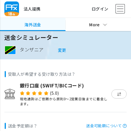
法人提携
ログイン
海外送金
More
送金シミュレーター
タンザニア
変更
受取人が希望する受け取り方法は？
銀行口座 (SWIFT/BICコード)
(5.0)
現地通貨はご依頼から原則0〜2営業日後までに着金し
ます。
送金予定額は？
送金可能額について