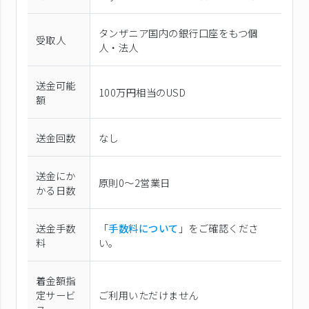
タンザニア国内の銀行口座をもつ個
受取人
人・法人
送金可能
100万円相当のUSD
額
送金回数
なし
送金にか
原則0〜2営業日
かる日数
送金手数
「
手数料について
」をご確認くださ
料
い。
着金額指
定サービ
ご利用いただけません