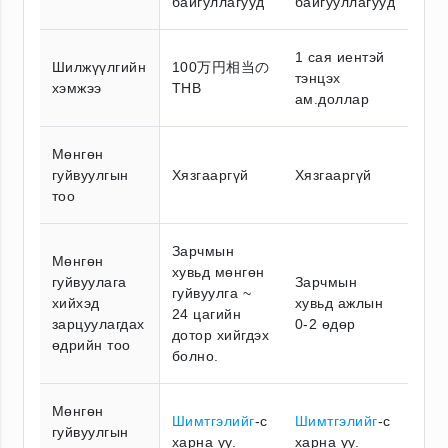
байгуллагууд
байгууллагууд
1 сая иентэй
Шилжүүлгийн
100万円相当の
тэнцэх
хэмжээ
THB
ам.доллар
Мөнгөн
гуйвуулгын
Хязгааргүй
Хязгааргүй
тоо
Зарчмын
Мөнгөн
хувьд мөнгөн
гуйвуулага
Зарчмын
гуйвуулга ~
хийхэд
хувьд ажлын
24 цагийн
зарцуулагдах
0-2 өдөр
дотор хийгдэх
өдрийн тоо
болно.
Мөнгөн
Шимтгэлийг
-с
Шимтгэлийг
-с
гуйвуулгын
харна уу.
харна уу.