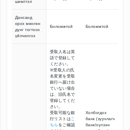
шимтгэл
Дансанд
орох мөнгөн
Боломжтой
Боломжтой
дүнг тогтоох
үйлчилгээ
受取人名は英
語で登録して
ください。
※受取人の氏
名変更を受取
銀行へ届け出
ていない場合
は、旧氏名で
登録してくだ
さい。
受取可能な銀
Холбогдох
行リストは
こ
банк (зуучлагч
ちら
をご確認
банк/хүлээн