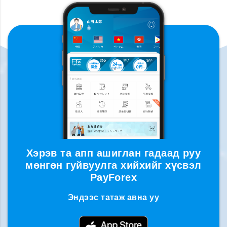
Хэрэв та апп ашиглан гадаад руу
мөнгөн гуйвуулга хийхийг хүсвэл
PayForex
Эндээс татаж авна уу