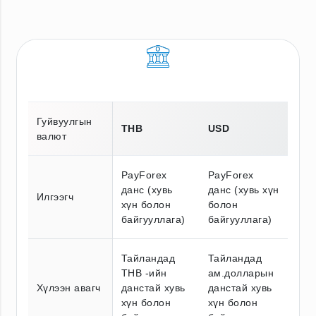
Гуйвуулгын
THB
USD
валют
PayForex
PayForex
данс (хувь
данс (хувь хүн
Илгээгч
хүн болон
болон
байгууллага)
байгууллага)
Тайландад
Тайландад
THB -ийн
ам.долларын
Хүлээн авагч
данстай хувь
данстай хувь
хүн болон
хүн болон