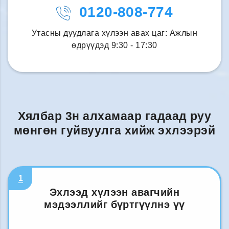
0120-808-774
Утасны дуудлага хүлээн авах цаг: Ажлын
өдрүүдэд 9:30 - 17:30
Хялбар 3н алхамаар гадаад руу
мөнгөн гуйвуулга хийж эхлээрэй
1
Эхлээд хүлээн авагчийн
мэдээллийг бүртгүүлнэ үү