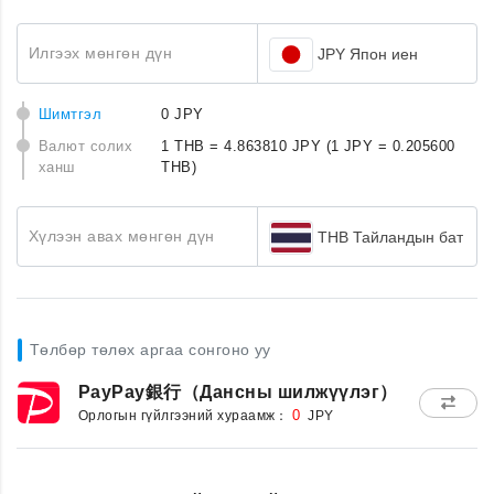
Илгээх мөнгөн дүн
JPY Япон иен
Шимтгэл
0 JPY
Валют солих
1 THB = 4.863810 JPY
(1 JPY = 0.205600
ханш
THB)
Хүлээн авах мөнгөн дүн
THB Тайландын бат
Төлбөр төлөх аргаа сонгоно уу
PayPay銀行（Дансны шилжүүлэг）
Орлогын гүйлгээний хураамж：
0
JPY