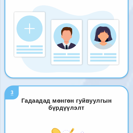
3
Гадаадад мөнгөн гуйвуулгын
бүрдүүлэлт