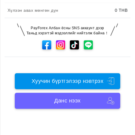
Хүлээн авах мөнгөн дүн
0
THB
PayForex Албан ёсны SNS аккаунт дээр
Таньд хэрэгтэй мэдээллийг нийтэлж байна！
Хуучин бүртгэлээр нэвтрэх
Данс нээх