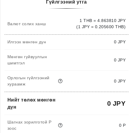
Гүйлгээний утга
1 THB = 4.863810 JPY
Валют солих ханш
(1 JPY = 0.205600 THB)
Илгээх мөнгөн дүн
0
JPY
Мөнгөн гуйвуулгын
0 JPY
шимтгэл
Орлогын гүйлгээний
0 JPY
хураамж
Нийт төлөх мөнгөн
0 JPY
дүн
Шагнах зорилготой P
0 P
зоос