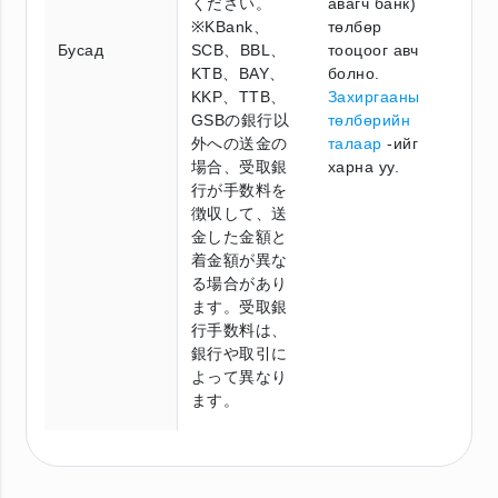
ください。
авагч банк)
※KBank、
төлбөр
Бусад
SCB、BBL、
тооцоог авч
KTB、BAY、
болно.
KKP、TTB、
Захиргааны
GSBの銀行以
төлбөрийн
外への送金の
талаар
-ийг
場合、受取銀
харна уу.
行が手数料を
徴収して、送
金した金額と
着金額が異な
る場合があり
ます。受取銀
行手数料は、
銀行や取引に
よって異なり
ます。