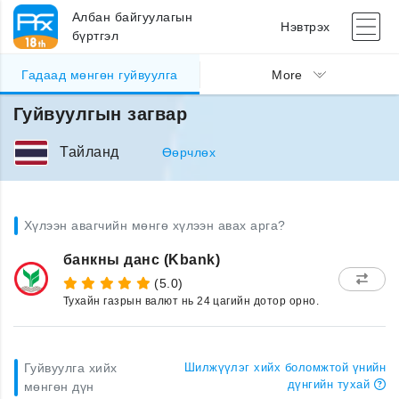
Албан байгуулагын
Нэвтрэх
бүртгэл
Гадаад мөнгөн гуйвуулга
More
Гуйвуулгын загвар
Тайланд
Өөрчлөх
Хүлээн авагчийн мөнгө хүлээн авах арга?
банкны данс (Kbank)
(5.0)
Тухайн газрын валют нь 24 цагийн дотор орно.
Гуйвуулга хийх
Шилжүүлэг хийх боломжтой үнийн
дүнгийн тухай
мөнгөн дүн