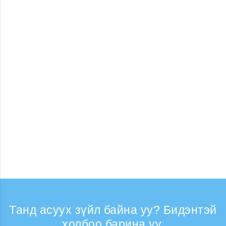
Танд асуух зүйл байна уу? Бидэнтэй
холбоо барина уу.