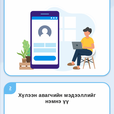
2
Хүлээн авагчийн мэдээллийг
нэмнэ үү