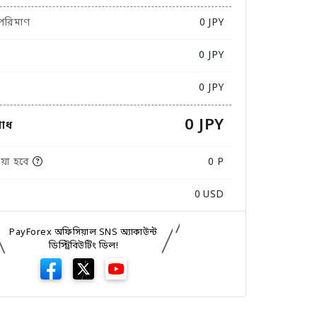
 পরিমাণ
0
JPY
0 JPY
0 JPY
0 JPY
োধ
়া হবে
0 P
0
USD
PayForex অফিসিয়াল SNS অ্যাকাউন্ট
ডিস্ট্রিবিউটিং ডিল!