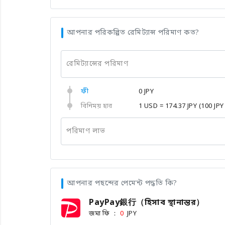
আপনার পরিকল্পিত রেমিট্যান্স পরিমাণ কত?
রেমিট্যান্সের পরিমাণ
ফী
0 JPY
বিনিময় হার
1 USD = 174.37 JPY
(100 JPY
পরিমাণ লাভ
আপনার পছন্দের পেমেন্ট পদ্ধতি কি?
PayPay銀行（হিসাব স্থানান্তর）
জমা ফি ：
JPY
0