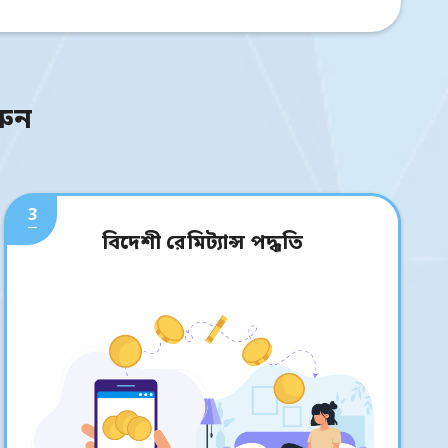
রুন
3
বিদেশী রেমিট্যান্স পদ্ধতি