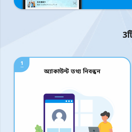
3ট
1
অ্যাকাউন্ট তথ্য নিবন্ধন