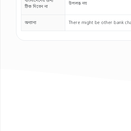
বাংলাদেশের জন্য
উপলব্ধ নয়
টিক দিবেন না
অন্যান্য
There might be other bank cha