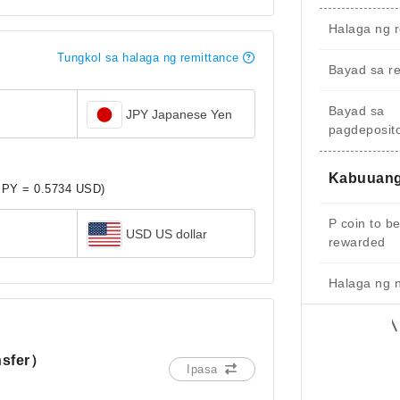
Halaga ng r
Tungkol sa halaga ng remittance
Bayad sa r
Bayad sa
JPY Japanese Yen
pagdeposit
Kabuuang
JPY = 0.5734 USD)
P coin to b
USD US dollar
rewarded
Halaga ng 
nsfer）
Ipasa