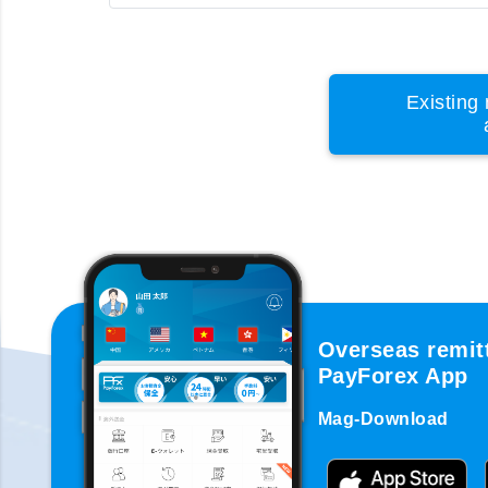
Existing 
Overseas remit
PayForex App
Mag-Download