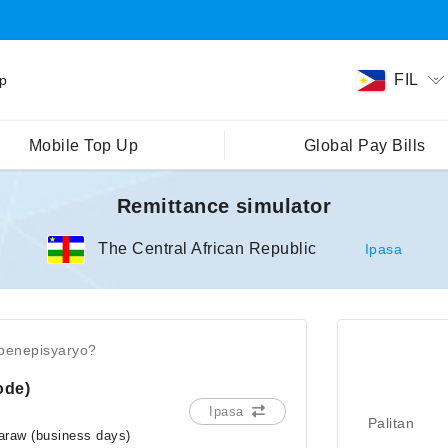
FIL
ip
Mobile Top Up
Global Pay Bills
Remittance simulator
The Central African Republic
Ipasa
benepisyaryo?
ode)
Ipasa
Palitan
araw (business days)