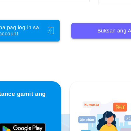
na pag log-in sa
Buksan ang A
account
tance gamit ang