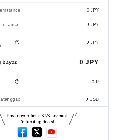
emittance
0
JPY
emittance
0 JPY
0 JPY
o
0 JPY
 bayad
e
0 P
natanggap
0
USD
PayForex official SNS account
Distributing deals!