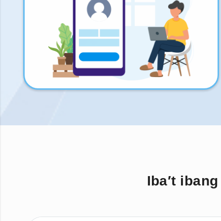
Iba′t iban