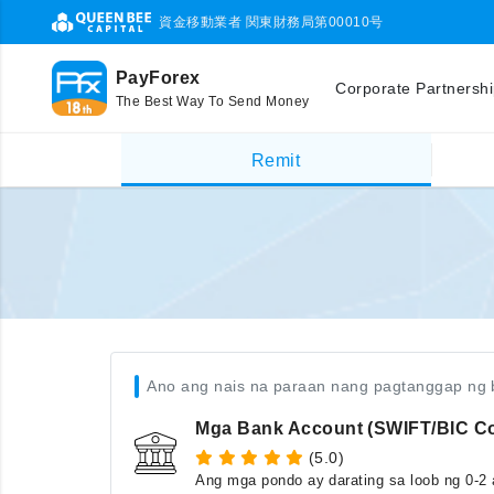
資金移動業者 関東財務局第00010号
PayForex
Corporate Partnersh
The Best Way To Send Money
Remit
Ano ang nais na paraan nang pagtanggap ng 
Mga Bank Account (SWIFT/BIC C
(5.0)
Ang mga pondo ay darating sa loob ng 0-2 