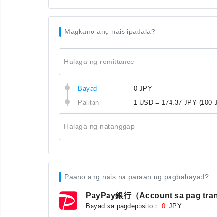
Magkano ang nais ipadala?
Halaga ng remittance
Bayad
0 JPY
Palitan
1 USD = 174.37 JPY
(100 
Halaga ng natanggap
Paano ang nais na paraan ng pagbabayad?
PayPay銀行（Account sa pag tra
Bayad sa pagdeposito：
JPY
0