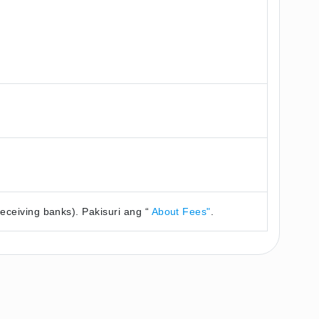
ceiving banks). Pakisuri ang “
About Fees"
.