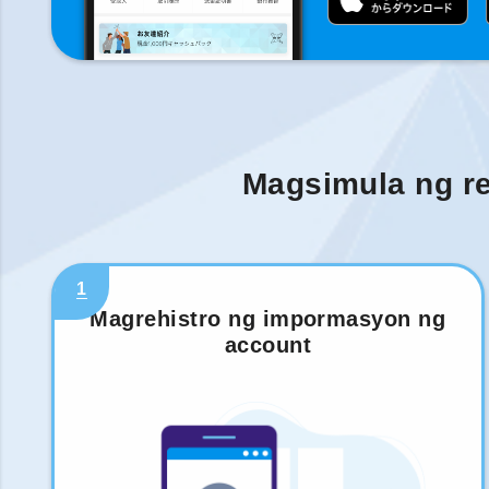
Magsimula ng re
1
Magrehistro ng impormasyon ng
account