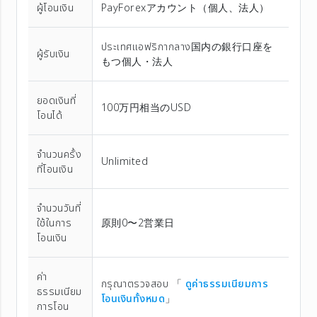
ผู้โอนเงิน
PayForexアカウント（個⼈、法⼈）
ประเทศแอฟริกากลาง国内の銀行口座を
ผู้รับเงิน
もつ個人・法人
ยอดเงินที่
100万円相当のUSD
โอนได้
จำนวนครั้ง
Unlimited
ที่โอนเงิน
จำนวนวันที่
ใช้ในการ
原則0〜2営業日
โอนเงิน
ค่า
กรุณาตรวจสอบ 「
ดูค่าธรรมเนียมการ
ธรรมเนียม
โอนเงินทั้งหมด
」
การโอน