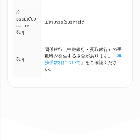
ค่า
ธรรมเนียม
ไม่สามารถใช้บริการได้
ธนาคาร
อื่นๆ
関係銀行（中継銀行・受取銀行）の手
数料が発生する場合があります。「
事
อื่นๆ
務手数料について
」をご確認くださ
い。