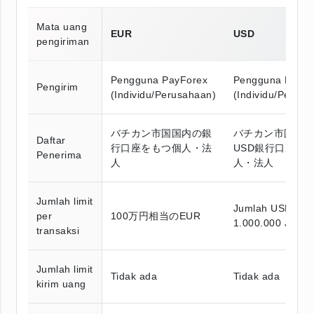
Mata uang
EUR
USD
pengiriman
Pengguna PayForex
Pengguna PayFo
Pengirim
(Individu/Perusahaan)
(Individu/Perusa
バチカン市国国内の銀
バチカン市国国
Daftar
行口座をもつ個人・法
USD銀行口座の
Penerima
人
人・法人
Jumlah limit
Jumlah USD set
per
100万円相当のEUR
1.000.000 JPY
transaksi
Jumlah limit
Tidak ada
Tidak ada
kirim uang