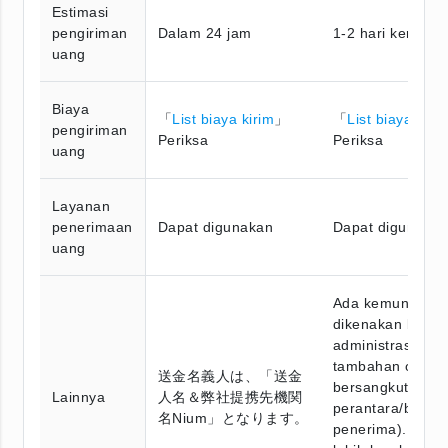
Estimasi
pengiriman
Dalam 24 jam
1-2 hari kerja
uang
Biaya
「
List biaya kirim
」
「
List biaya kiri
pengiriman
Periksa
Periksa
uang
Layanan
penerimaan
Dapat digunakan
Dapat digunaka
uang
Ada kemungkina
dikenakan biaya
administrasi
tambahan oleh 
送金名義人は、「送金
bersangkutan (b
Lainnya
人名＆弊社提携先機関
perantara/bank
名Nium」となります。
penerima). Infor