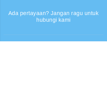
Ada pertayaan? Jangan ragu untuk
hubungi kami
Bantuan
Layanan Telepon, Hari kerja 9:30 - 17:30
Panggilan gratis
0120-808-774
Dari luar negeri (* berbayar)
+81-3-6807-5775