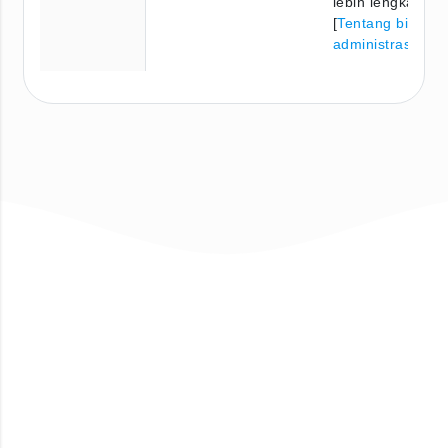
lebih lengkap, pe
[
Tentang biaya
administrasi
]