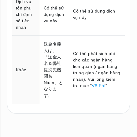
Dịch vụ
tốn phí,
Có thể sử
Có thể sử dụng dịch
chỉ định
dụng dịch
vụ này
số tiền
vụ này
nhận
送金名義
人は、
Có thể phát sinh phí
「送金人
cho các ngân hàng
名＆弊社
liên quan (ngân hàng
Khác
提携先機
trung gian / ngân hàng
関名
nhận). Vui lòng kiểm
Nium」と
tra mục "
Về Phí
".
なりま
す。