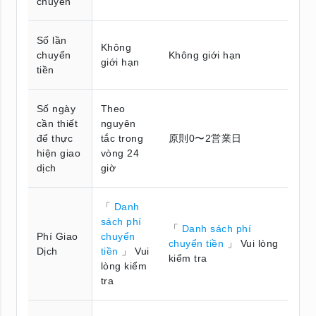
chuyển
Số lần
Không
chuyển
Không giới hạn
giới hạn
tiền
Số ngày
Theo
cần thiết
nguyên
để thực
tắc trong
原則0〜2営業日
hiện giao
vòng 24
dịch
giờ
「
Danh
sách phí
「
Danh sách phí
Phí Giao
chuyển
chuyển tiền
」 Vui lòng
Dịch
tiền
」 Vui
kiểm tra
lòng kiểm
tra