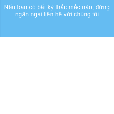
Nếu bạn có bất kỳ thắc mắc nào, đừng
ngần ngại liên hệ với chúng tôi
Liên lạc
Giờ tiếp nhận điện thoại: Các ngày trong
tuần 9:30 - 17:30
Số điện thoại miễn phí
0120-808-774
Từ nước ngoài (có phí)
+81-3-6807-5775