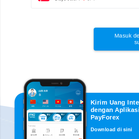
Masuk de
s
Kirim Uang Inte
dengan Aplikas
PayForex
Download di sini