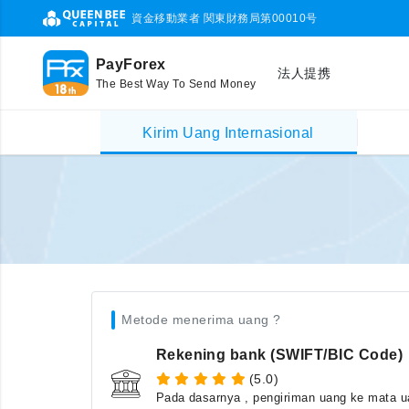
資金移動業者 関東財務局第00010号
PayForex
法人提携
The Best Way To Send Money
Kirim Uang Internasional
Metode menerima uang ?
Rekening bank (SWIFT/BIC Code)
(5.0)
Pada dasarnya , pengiriman uang ke mata ua