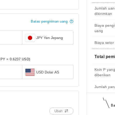
Jumlah uan
dikirimkan
Batas pengiriman uang.
Biaya peng
uang
JPY Yen Jepang
Biaya setor
Total pe
JPY = 0.6237 USD)
Koin P yan
USD Dolar AS
diberikan
Jumlah yang
Ba
Ubah