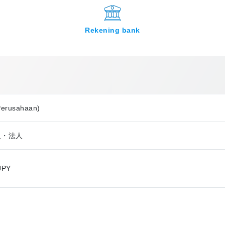
Rekening bank
Perusahaan)
人・法人
JPY