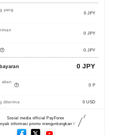
g yang
0
JPY
iriman
0 JPY
0 JPY
0 JPY
mbayaran
g akan
0 P
 diterima
0
USD
Sosial media official PayForex
nyak informasi promo menguntungkan！