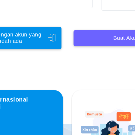
ngan akun yang
Buat Ak
udah ada
rnasional
i