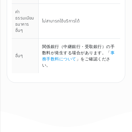
ค่า
ธรรมเนียม
ไม่สามารถใช้บริการได้
ธนาคาร
อื่นๆ
関係銀行（中継銀行・受取銀行）の手
数料が発生する場合があります。「
事
อื่นๆ
務手数料について
」をご確認くださ
い。