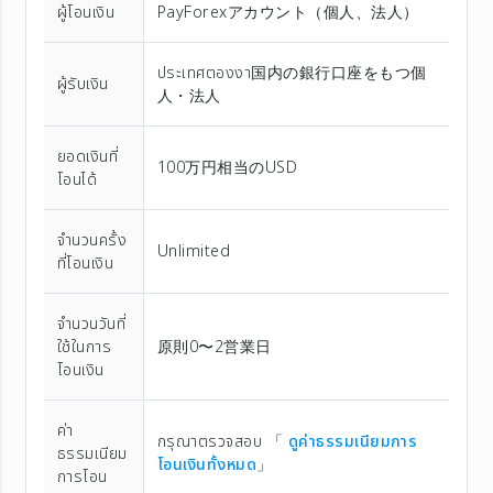
ผู้โอนเงิน
PayForexアカウント（個⼈、法⼈）
ประเทศตองงา国内の銀行口座をもつ個
ผู้รับเงิน
人・法人
ยอดเงินที่
100万円相当のUSD
โอนได้
จำนวนครั้ง
Unlimited
ที่โอนเงิน
จำนวนวันที่
ใช้ในการ
原則0〜2営業日
โอนเงิน
ค่า
กรุณาตรวจสอบ 「
ดูค่าธรรมเนียมการ
ธรรมเนียม
โอนเงินทั้งหมด
」
การโอน