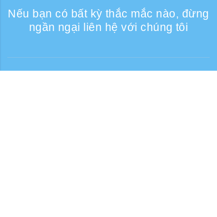
Nếu bạn có bất kỳ thắc mắc nào, đừng
ngần ngại liên hệ với chúng tôi
Liên lạc
Giờ tiếp nhận điện thoại: Các ngày trong
tuần 9:30 - 17:30
Số điện thoại miễn phí
0120-808-774
Từ nước ngoài (có phí)
+81-3-6807-5775