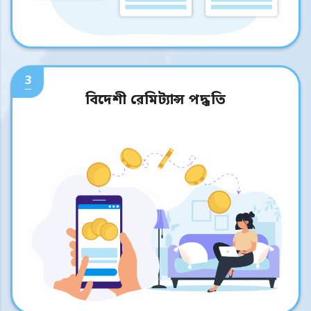
3
বিদেশী রেমিট্যান্স পদ্ধতি