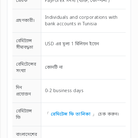
প্রেরক
PayForex সদস্য (ব্যক্তি, কোম্পানী )
Individuals and corporations with
গ্রহণকারী।
bank accounts in Tunisia
রেমিট্যান্স
USD এর মূল্য 1 মিলিয়ন ইয়েন
সীমাবদ্ধতা
রেমিটেন্সের
কোনটি না
সংখ্যা
দিন
0-2 business days
প্রয়োজন
রেমিট্যান্স
「
রেমিটেন্স ফি তালিকা
」 চেক করুন।
ফি
বাংলাদেশের