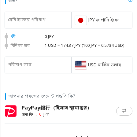
কত?
রেমিট্যান্সের পরিমাণ
JPY জাপানি ইয়েন
ফী
0 JPY
বিনিময় হার
1 USD = 174.37 JPY
(100 JPY = 0.5734 USD)
পরিমাণ লাভ
USD মার্কিন ডলার
আপনার পছন্দের পেমেন্ট পদ্ধতি কি?
PayPay銀行（হিসাব স্থানান্তর）
জমা ফি ：
0
JPY