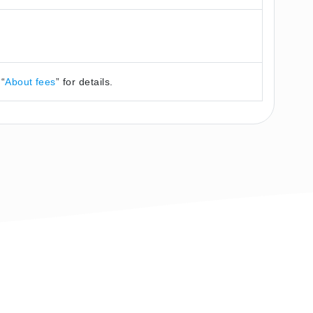
 “
About fees
” for details.