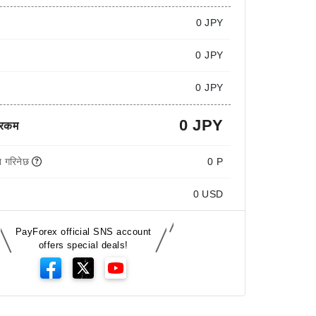
0
JPY
0 JPY
0 JPY
0 JPY
 रकम
 गरिनेछ
0 P
0
USD
PayForex official SNS account
offers special deals!