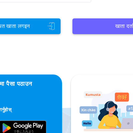
ित खाता लगइन
खाता दर्त
शमा पैसा पठाउन
्नुहोस्