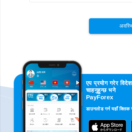
अवस्थ
एप प्रयोग गरेर विदे
चाहनुहुन्छ भने
PayForex
डाउनलोड गर्न यहाँ क्लिक गर