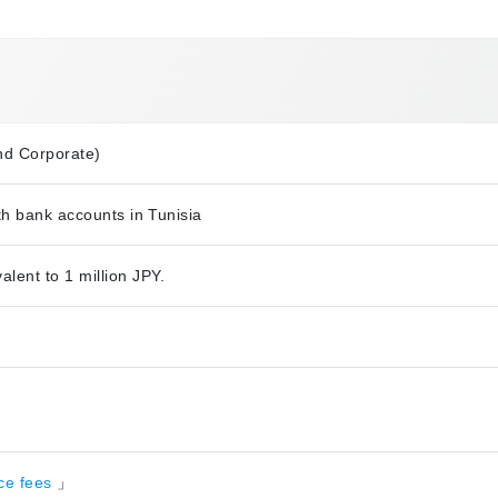
nd Corporate)
th bank accounts in Tunisia
ent to 1 million JPY.
nce fees
」