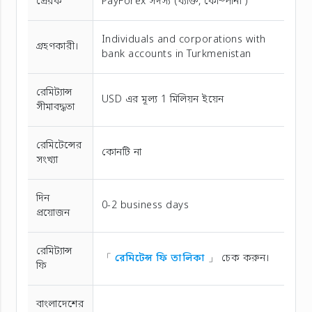
প্রেরক
PayForex সদস্য (ব্যক্তি, কোম্পানী )
Individuals and corporations with
গ্রহণকারী।
bank accounts in Turkmenistan
রেমিট্যান্স
USD এর মূল্য 1 মিলিয়ন ইয়েন
সীমাবদ্ধতা
রেমিটেন্সের
কোনটি না
সংখ্যা
দিন
0-2 business days
প্রয়োজন
রেমিট্যান্স
「
রেমিটেন্স ফি তালিকা
」 চেক করুন।
ফি
বাংলাদেশের