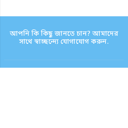
আপনি কি কিছু জানতে চান? আমাদের
সাথে স্বাচ্ছন্দ্যে যোগাযোগ করুন.
যোগাযোগ
সাপোর্ট টাইম সপ্তাহের দিন 9:30 - 17:30
টোল ফ্রি নম্বর
0120-808-774