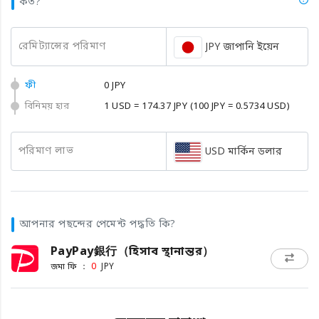
কত?
রেমিট্যান্সের পরিমাণ
JPY জাপানি ইয়েন
ফী
0 JPY
বিনিময় হার
1 USD = 174.37 JPY
(100 JPY = 0.5734 USD)
পরিমাণ লাভ
USD মার্কিন ডলার
আপনার পছন্দের পেমেন্ট পদ্ধতি কি?
PayPay銀行（হিসাব স্থানান্তর）
জমা ফি ：
0
JPY