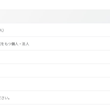
法⼈）
座をもつ個人・法人
ださい。