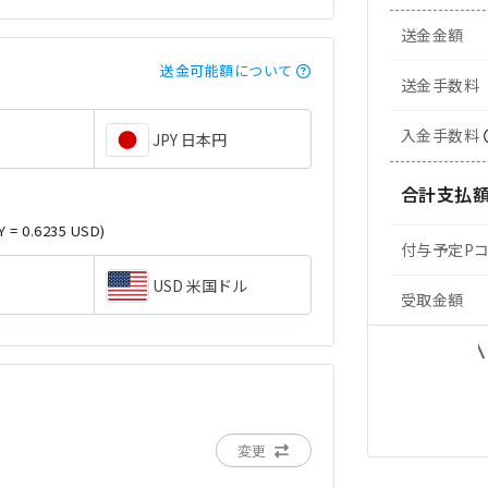
送金金額
送金可能額について
送金手数料
入金手数料
JPY 日本円
合計支払
Y = 0.6235 USD)
付与予定P
USD 米国ドル
受取金額
変更