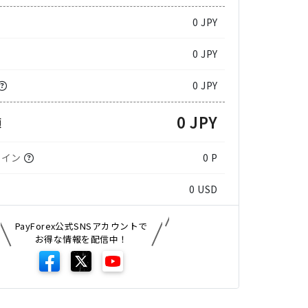
0
JPY
0 JPY
0 JPY
0 JPY
額
コイン
0 P
0
USD
PayForex公式SNSアカウントで
お得な情報を配信中！