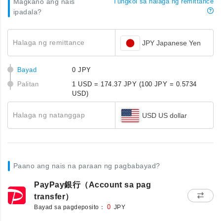
Magkano ang nais
Tungkol sa halaga ng remittance
ipadala?
Halaga ng remittance
JPY Japanese Yen
Bayad
0 JPY
Palitan
1 USD = 174.37 JPY
(100 JPY = 0.5734
USD)
Halaga ng natanggap
USD US dollar
Paano ang nais na paraan ng pagbabayad?
PayPay銀行（Account sa pag
transfer）
Bayad sa pagdeposito：
0
JPY