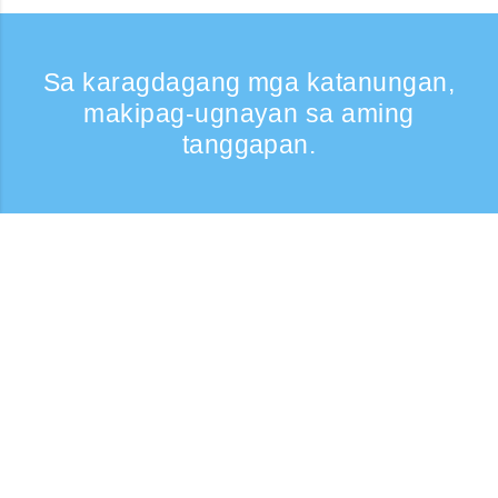
Sa karagdagang mga katanungan,
makipag-ugnayan sa aming
tanggapan.
Kumontak
Support: Weekdays 9:30 -17:30
Toll-free number
0120-808-774
From overseas (※may bayad)