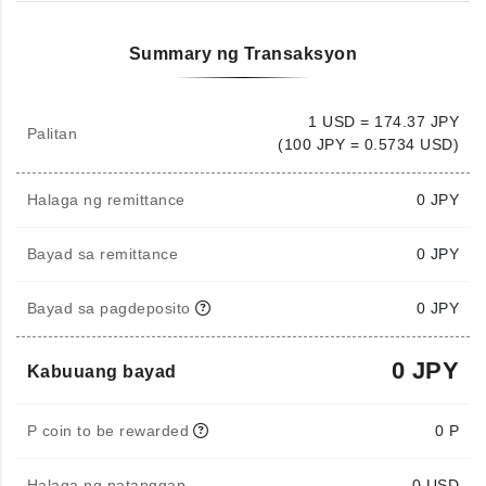
Summary ng Transaksyon
1 USD = 174.37 JPY
Palitan
(100 JPY = 0.5734 USD)
Halaga ng remittance
0
JPY
Bayad sa remittance
0 JPY
Bayad sa pagdeposito
0 JPY
0 JPY
Kabuuang bayad
P coin to be rewarded
0 P
Halaga ng natanggap
0
USD