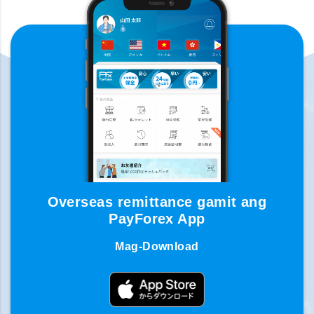
Overseas remittance gamit ang
PayForex App
Mag-Download