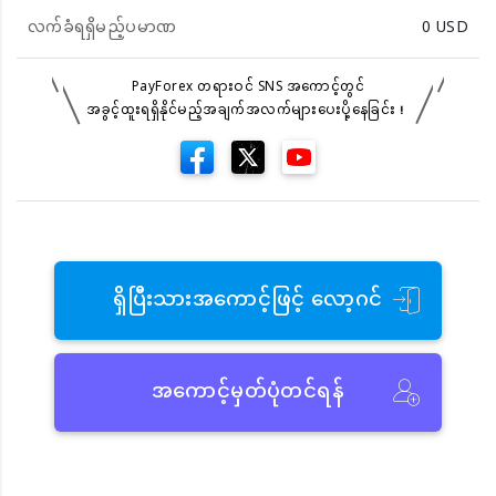
လက်ခံရရှိမည့်ပမာဏ
0
USD
PayForex တရားဝင် SNS အကောင့်တွင်
အခွင့်ထူးရရှိနိုင်မည့်အချက်အလက်များပေးပို့နေခြင်း！
ရှိပြီးသားအကောင့်ဖြင့် လော့ဂင်
အကောင့်မှတ်ပုံတင်ရန်