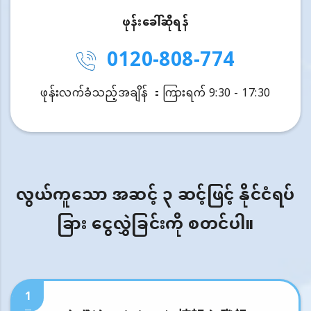
ဖုန်းခေါ်ဆိုရန်
0120-808-774
ဖုန်းလက်ခံသည့်အချိန် ：ကြားရက် 9:30 - 17:30
လွယ်ကူသော အဆင့် ၃ ဆင့်ဖြင့် နိုင်ငံရပ်
ခြား ငွေလွှဲခြင်းကို စတင်ပါ။
1