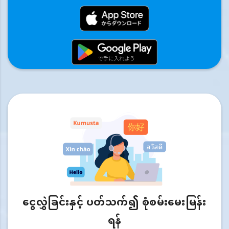
ငွေလွှဲခြင်းနှင့် ပတ်သက်၍ စုံစမ်းမေးမြန်း
ရန်