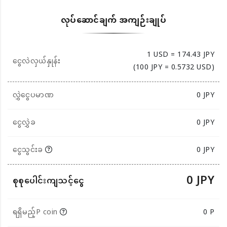
လုပ်ဆောင်ချက် အကျဉ်းချုပ်
1 USD = 174.43 JPY
ငွေလဲလှယ်နှုန်း
(100 JPY = 0.5732 USD)
လွှဲငွေပမာဏ
0
JPY
ငွေလွှဲခ
0 JPY
ငွေသွင်းခ
0 JPY
0 JPY
စုစုပေါင်းကျသင့်ငွေ
ရရှိမည့်P coin
0 P