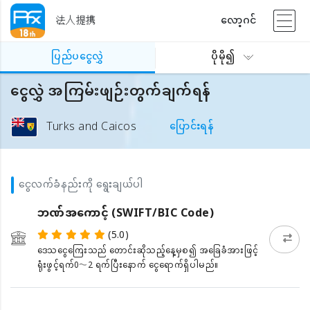
法人提携
လော့ဂင်
ပြည်ပငွေလွှဲ
ပိုမို၍
ငွေလွှဲ အကြမ်းဖျဉ်းတွက်ချက်ရန်
Turks and Caicos
ပြောင်းရန်
ငွေလက်ခံနည်းကို ရွေးချယ်ပါ
ဘဏ်အကောင့် (SWIFT/BIC Code)
(5.0)
ဒေသငွေကြေးသည် တောင်းဆိုသည့်နေ့မှစ၍ အခြေခံအားဖြင့်
ရုံးဖွင့်ရက်0〜2 ရက်ပြီးနောက် ငွေရောက်ရှိပါမည်။