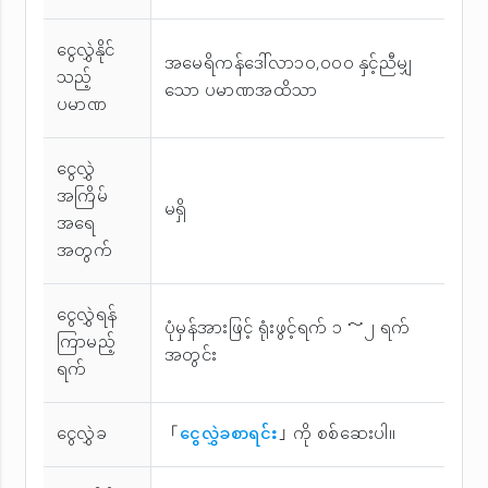
ငွေလွှဲနိုင်
အမေရိကန်ဒေါ်လာ၁၀,၀၀၀ နှင့်ညီမျှ
သည့်
သော ပမာဏအထိသာ
ပမာဏ
ငွေလွှဲ
အကြိမ်
မရှိ
အ‌ရေ
အတွက်
ငွေလွှဲရန်
ပုံမှန်အားဖြင့် ရုံးဖွင့်ရက် ၁ ～၂ ရက်
ကြာမည့်
အတွင်း
ရက်
ငွေလွှဲခ
「
ငွေလွှဲခစာရင်း
」ကို စစ်ဆေးပါ။