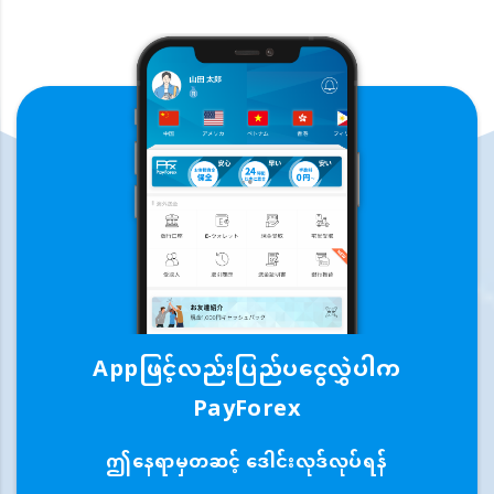
Appဖြင့်လည်းပြည်ပငွေလွှဲပါက
PayForex
ဤနေရာမှတဆင့် ဒေါင်းလုဒ်လုပ်ရန်