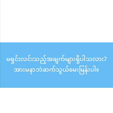
မရှင်းလင်းသည့်အချက်များရှိပါသလား?
အားမနာဘဲဆက်သွယ်မေးမြန်းပါ။
မေးမြန်းစုံစမ်းရန်