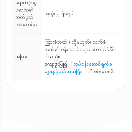
ရောက်ရှိငွေ
ပမာဏ၏
အသုံးပြု၍မရပါ
သတ်မှတ်
ဝန်ဆောင်ခ
ကြားခံဘဏ်（သို့မဟုတ်) လက်ခံ
ဘဏ်၏ ဝန်ဆောင်ခများ ကောက်ခံနိုင်
အခြား
ပါသည်။
ကျေးဇူးပြု၍ 「
လုပ်ငန်းဆောင်ရွက်ခ
များနှင့်ပတ်သတ်ပြီး
」 ကို စစ်ဆေးပါ။