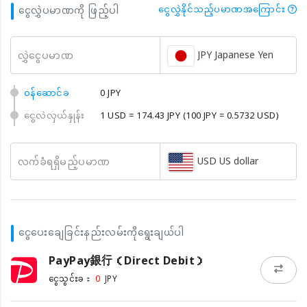
ငွေလွှဲပမာဏကို ဖြည့်ပါ
ငွေလွှဲနိုင်သည့်ပမာဏအကြောင်း
JPY Japanese Yen
လွှဲငွေပမာဏ
၀န်ဆောင်ခ
0 JPY
ငွေလဲလှယ်နှုန်း
1 USD = 174.43 JPY
(100 JPY = 0.5732 USD)
USD US dollar
လက်ခံရရှိမည့်ပမာဏ
ငွေပေးချေခြင်းနည်းလမ်းကိုရွေးချယ်ပါ
PayPay銀行（Direct Debit）
0
ငွေသွင်းခ：
JPY