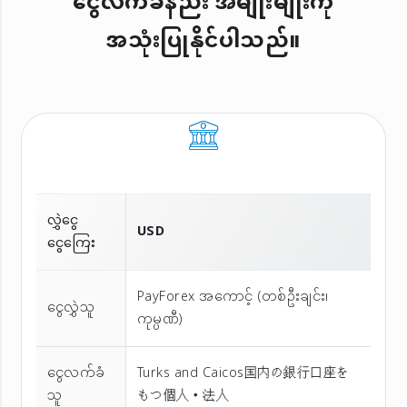
ငွေလက်ခံနည်း အမျိုးမျိုးကို
အသုံးပြုနိုင်ပါသည်။
လွှဲငွေ
USD
ငွေကြေး
PayForex အကောင့် (တစ်ဦးချင်း၊
ငွေလွှဲသူ
ကုမ္ပဏီ)
ငွေလက်ခံ
Turks and Caicos国内の銀行口座を
သူ
もつ個人・法人