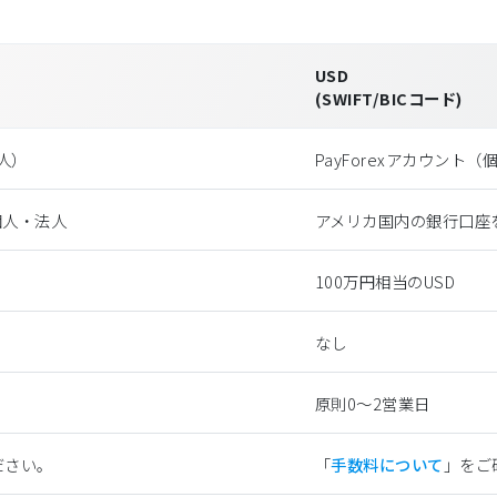
USD
(SWIFT/BICコード)
法⼈）
PayForexアカウント
個人・法人
アメリカ国内の銀行口座
100万円相当のUSD
なし
原則0〜2営業日
ださい。
「
手数料について
」をご