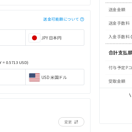
送金金額
送金可能額について
送金手数料
入金手数料
JPY 日本円
合計支払
Y = 0.5713 USD)
付与予定P
USD 米国ドル
受取金額
変更