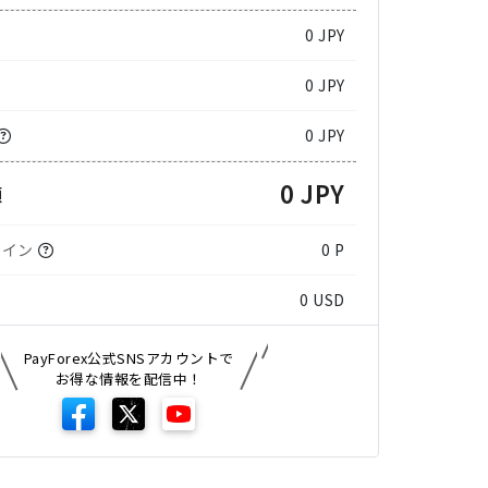
0
JPY
0 JPY
0 JPY
0 JPY
額
コイン
0 P
0
USD
PayForex公式SNSアカウントで
お得な情報を配信中！