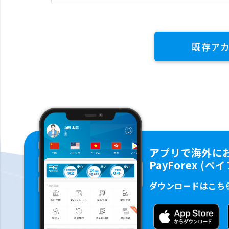
既存ア
アプリで海外に
PayForex (
ダウンロードはこち