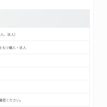
（個⼈、法⼈）
をもつ個人・法人
確認ください。