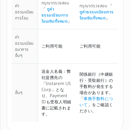
กรุณาตรวจสอบ
ค่า
กรุณาตรวจสอบ 「
「
ดูค่า
ธรรมเนียม
ดูค่าธรรมเนียมการ
ธรรมเนียมการ
การโอน
โอนเงินทั้งหมด
」
โอนเงินทั้งหมด
」
ค่า
ธรรมเนียม
ご利用可能
ご利用可能
ธนาคาร
อื่นๆ
送金人名義：弊
関係銀行（中継銀
社提携先の
行・受取銀行）の
「Instarem US
手数料が発生する
Corp」とな
อื่นๆ
場合があります。
り、Payment
「
事務手数料につ
IDも受取人明細
いて
」をご確認く
書に記載されま
ださい。
す。