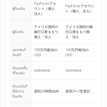
PayForexアカ
PayForexアカウン
ผู้โอนเงิน
ウント（個⼈、
ト（個⼈、法⼈）
法⼈）
アメリカ国内の
アメリカ国内の銀
ผู้รับเงิน
銀行口座をもつ
行口座をもつ個
個人・法人
人・法人
ยอดเงินที่
100万円相当の
100万円相当の
โอนได้
USD
USD
จำนวนครั้ง
Unlimited
Unlimited
ที่โอนเงิน
จำนวนวันที่
ใช้ในการ
原則24時間以内
原則0〜2営業日
โอนเงิน