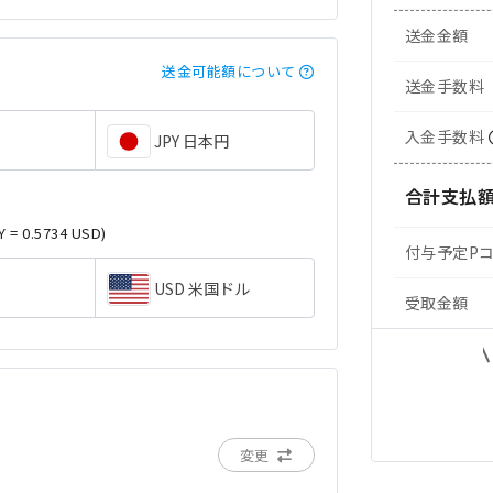
送金金額
送金可能額について
送金手数料
入金手数料
JPY 日本円
合計支払
Y = 0.5734 USD)
付与予定P
USD 米国ドル
受取金額
変更