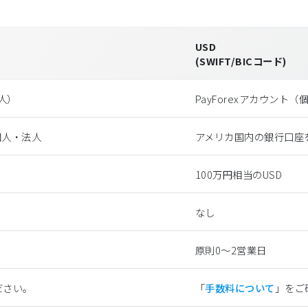
USD
(SWIFT/BICコード)
法⼈）
PayForexアカウント
個人・法人
アメリカ国内の銀行口座
100万円相当のUSD
なし
原則0〜2営業日
ださい。
「
手数料について
」をご