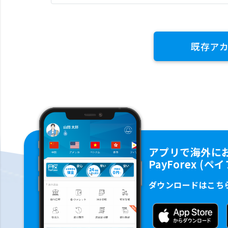
既存ア
アプリで海外に
PayForex (
ダウンロードはこち