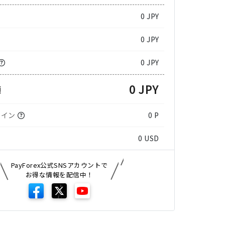
0
JPY
0 JPY
0 JPY
0 JPY
額
コイン
0 P
0
USD
PayForex公式SNSアカウントで
お得な情報を配信中！