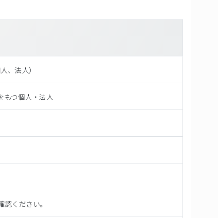
（個⼈、法⼈）
をもつ個人・法人
確認ください。