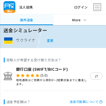
法人提携
ログイン
海外送金
More
送金シミュレーター
ウクライナ
変更
受取人が希望する受け取り方法は？
銀行口座 (SWIFT/BICコード)
(5.0)
現地通貨はご依頼から原則0〜2営業日後までに着金し
ます。
送金予定額は？
送金可能額について