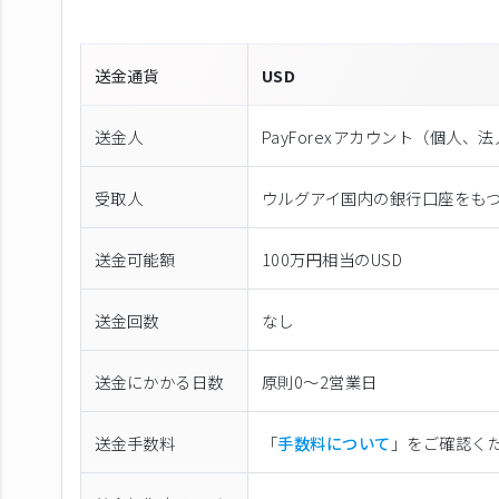
送金通貨
USD
送金人
PayForexアカウント（個⼈、
受取人
ウルグアイ国内の銀行口座をも
送金可能額
100万円相当のUSD
送金回数
なし
送金にかかる日数
原則0〜2営業日
送金手数料
「
手数料について
」をご確認く