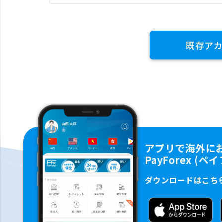
既存ア
アプリで海外に
PayForex (
ダウンロードはこち