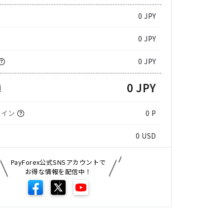
0
JPY
0 JPY
0 JPY
0 JPY
額
コイン
0 P
0
USD
PayForex公式SNSアカウントで
お得な情報を配信中！