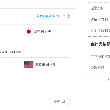
送金金額
送金可能額について
送金手数料
入金手数料
JPY 日本円
合計支払
Y = 0.5734 USD)
付与予定P
USD 米国ドル
受取金額
変更