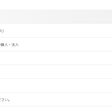
法⼈）
つ個人・法人
ださい。