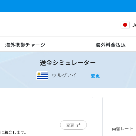
J
海外携帯チャージ
海外料金払込
送金シミュレーター
ウルグアイ
変更
変更
両替レート
でに着金します。