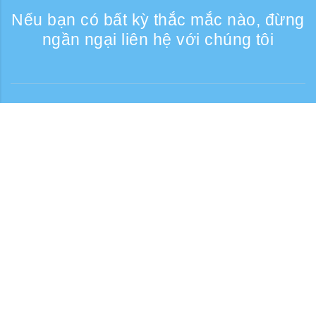
Nếu bạn có bất kỳ thắc mắc nào, đừng
ngần ngại liên hệ với chúng tôi
Liên lạc
Giờ tiếp nhận điện thoại: Các ngày trong
tuần 9:30 - 17:30
Số điện thoại miễn phí
0120-808-774
Từ nước ngoài (có phí)
+81-3-6807-5775