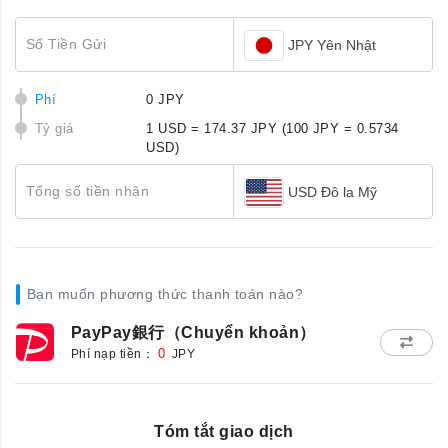
Số Tiền Gửi
JPY Yên Nhật
Phí
0 JPY
Tỷ giá
1 USD = 174.37 JPY
(100 JPY = 0.5734
USD)
Tổng số tiền nhận
USD Đô la Mỹ
Bạn muốn phương thức thanh toán nào?
PayPay銀行（Chuyển khoản）
Phí nạp tiền：
0
JPY
Tóm tắt giao dịch