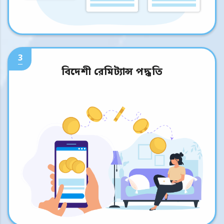
3
বিদেশী রেমিট্যান্স পদ্ধতি