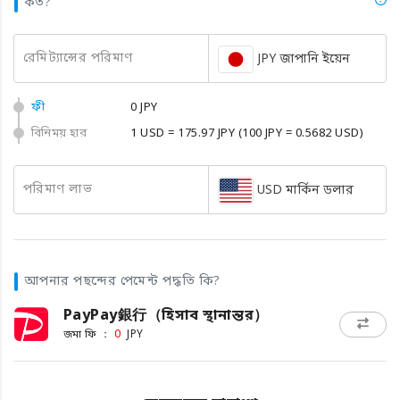
কত?
রেমিট্যান্সের পরিমাণ
JPY জাপানি ইয়েন
ফী
0 JPY
বিনিময় হার
1 USD = 175.97 JPY
(100 JPY = 0.5682 USD)
পরিমাণ লাভ
USD মার্কিন ডলার
আপনার পছন্দের পেমেন্ট পদ্ধতি কি?
PayPay銀行（হিসাব স্থানান্তর）
জমা ফি ：
0
JPY