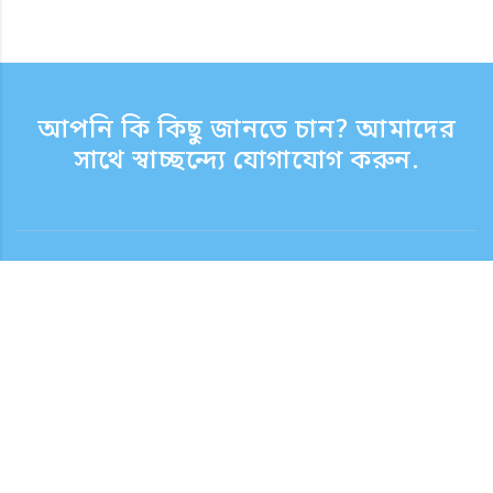
আপনি কি কিছু জানতে চান? আমাদের
সাথে স্বাচ্ছন্দ্যে যোগাযোগ করুন.
যোগাযোগ
সাপোর্ট টাইম সপ্তাহের দিন 9:30 - 17:30
টোল ফ্রি নম্বর
0120-808-774