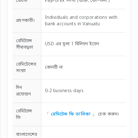
প্রেরক
PayForex সদস্য (ব্যক্তি, কোম্পানী )
Individuals and corporations with
গ্রহণকারী।
bank accounts in Vanuatu
রেমিট্যান্স
USD এর মূল্য 1 মিলিয়ন ইয়েন
সীমাবদ্ধতা
রেমিটেন্সের
কোনটি না
সংখ্যা
দিন
0-2 business days
প্রয়োজন
রেমিট্যান্স
「
রেমিটেন্স ফি তালিকা
」 চেক করুন।
ফি
বাংলাদেশের