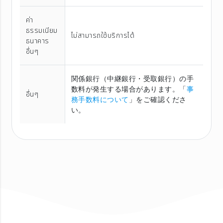
ค่า
ธรรมเนียม
ไม่สามารถใช้บริการได้
ธนาคาร
อื่นๆ
関係銀行（中継銀行・受取銀行）の手
数料が発生する場合があります。「
事
อื่นๆ
務手数料について
」をご確認くださ
い。