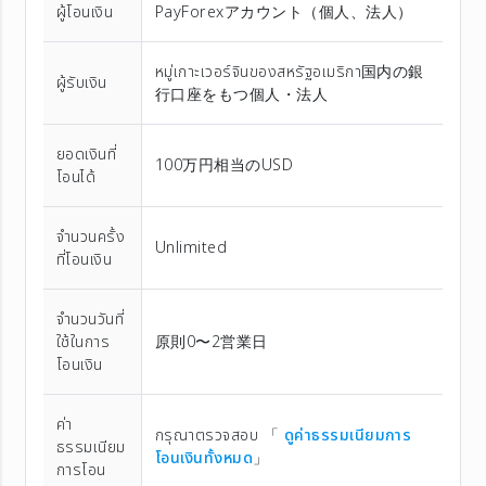
ผู้โอนเงิน
PayForexアカウント（個⼈、法⼈）
หมู่เกาะเวอร์จินของสหรัฐอเมริกา国内の銀
ผู้รับเงิน
行口座をもつ個人・法人
ยอดเงินที่
100万円相当のUSD
โอนได้
จำนวนครั้ง
Unlimited
ที่โอนเงิน
จำนวนวันที่
ใช้ในการ
原則0〜2営業日
โอนเงิน
ค่า
กรุณาตรวจสอบ 「
ดูค่าธรรมเนียมการ
ธรรมเนียม
โอนเงินทั้งหมด
」
การโอน