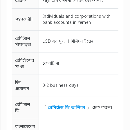
প্রেরক
PayForex সদস্য (ব্যক্তি, কোম্পানী )
Individuals and corporations with
গ্রহণকারী।
bank accounts in Yemen
রেমিট্যান্স
USD এর মূল্য 1 মিলিয়ন ইয়েন
সীমাবদ্ধতা
রেমিটেন্সের
কোনটি না
সংখ্যা
দিন
0-2 business days
প্রয়োজন
রেমিট্যান্স
「
রেমিটেন্স ফি তালিকা
」 চেক করুন।
ফি
বাংলাদেশের