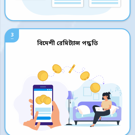
3
বিদেশী রেমিট্যান্স পদ্ধতি