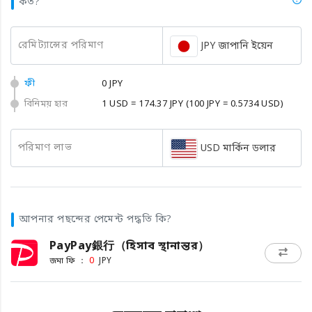
কত?
রেমিট্যান্সের পরিমাণ
JPY জাপানি ইয়েন
ফী
0 JPY
বিনিময় হার
1 USD = 174.37 JPY
(100 JPY = 0.5734 USD)
পরিমাণ লাভ
USD মার্কিন ডলার
আপনার পছন্দের পেমেন্ট পদ্ধতি কি?
PayPay銀行（হিসাব স্থানান্তর）
জমা ফি ：
0
JPY