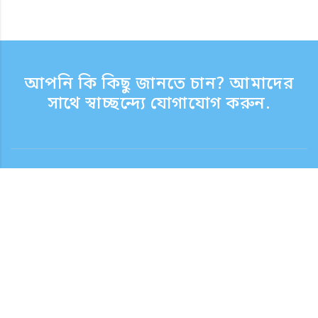
আপনি কি কিছু জানতে চান? আমাদের
সাথে স্বাচ্ছন্দ্যে যোগাযোগ করুন.
যোগাযোগ
সাপোর্ট টাইম সপ্তাহের দিন 9:30 - 17:30
টোল ফ্রি নম্বর
0120-808-774