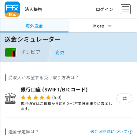
法人提携
ログイン
海外送金
More
送金シミュレーター
ザンビア
変更
受取人が希望する受け取り方法は？
銀行口座 (SWIFT/BICコード)
(5.0)
現地通貨はご依頼から原則0〜2営業日後までに着金し
ます。
送金予定額は？
送金可能額について