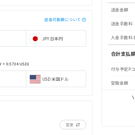
送金金額
送金可能額について
送金手数料
入金手数料
JPY 日本円
合計支払
Y = 0.5734 USD)
付与予定P
USD 米国ドル
受取金額
変更