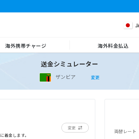
J
海外携帯チャージ
海外料金払込
送金シミュレーター
ザンビア
変更
変更
両替レート
でに着金します。