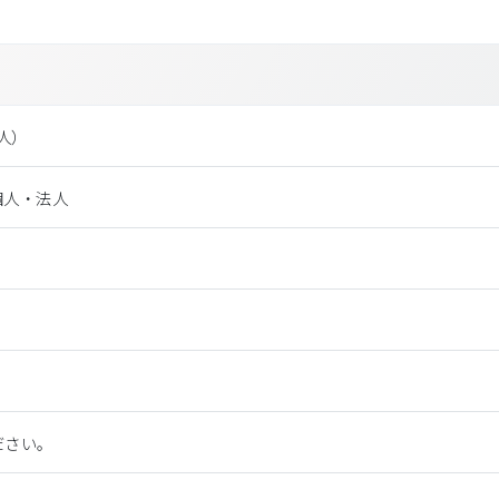
法⼈）
個人・法人
ださい。