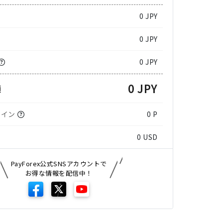
0
JPY
0 JPY
0 JPY
0 JPY
額
コイン
0 P
0
USD
PayForex公式SNSアカウントで
お得な情報を配信中！