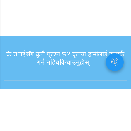
के तपाईंसँग कुनै प्रश्न छ? कृपया हामीलाई सम्पर्क
गर्न नहिचकिचाउनुहोस्।
सोधपुछ
समर्थन समय: हप्ता दिन 9:30 - 17:30
टोल फ्री नम्बर