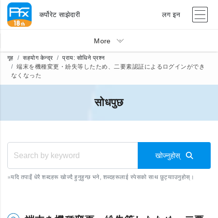
कर्पोरेट साझेदारी
लग इन
More
गृह
सहयोग केन्द्र
प्राय: सोधिने प्रश्न
端末を機種変更・紛失等したため、二要素認証によるログインができ
なくなった
सोधपुछ
खोज्नुहोस्
※
यदि तपाइँ धेरै शब्दहरू खोज्दै हुनुहुन्छ भने, शब्दहरूलाई स्पेसको साथ छुट्यााउनुहोस्।