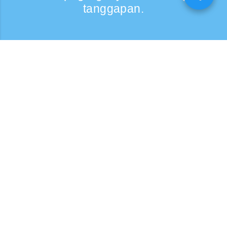
tanggapan.
Kumontak
Support: Weekdays 9:30 -17:30
Toll-free number
0120-808-774
From overseas (※may bayad)
+81-3-6807-5775
Pindutin para sa inquiry form