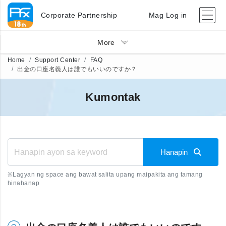
Corporate Partnership
Mag Log in
More
Home
Support Center
FAQ
出金の口座名義人は誰でもいいのですか？
Kumontak
Hanapin
※
Lagyan ng space ang bawat salita upang maipakita ang tamang
hinahanap