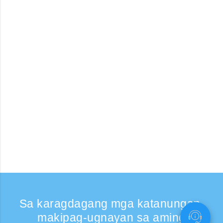
Sa karagdagang mga katanungan,
makipag-ugnayan sa aming