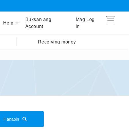
Buksan ang
Mag Log
Help
Account
in
Receiving money
Hanapin