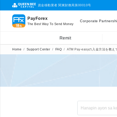
資金移動業者 関東財務局第00010号
PayForex
Corporate Partnersh
The Best Way To Send Money
Remit
Home
Support Center
FAQ
ATM Pay-easyの入金方法を教