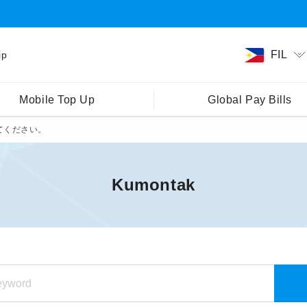
FIL
ip
Mobile Top Up
Global Pay Bills
えてください。
Kumontak