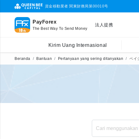
資金移動業者 関東財務局第00010号
PayForex
法人提携
The Best Way To Send Money
Kirim Uang Internasional
Beranda
Bantuan
Pertanyaan yang sering ditanyakan
ペイ