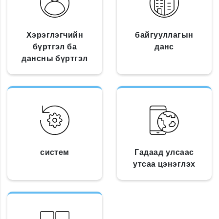
Хэрэглэгчийн
байгууллагын
бүртгэл ба
данс
дансны бүртгэл
систем
Гадаад улсаас
утсаа цэнэглэх