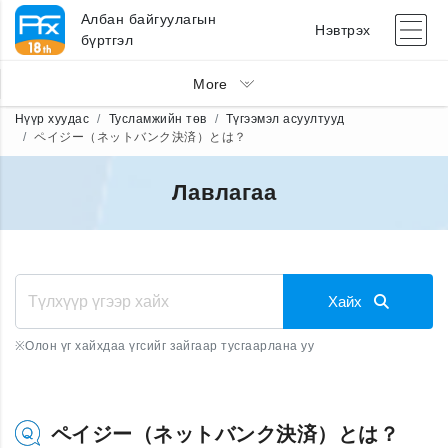
Албан байгуулагын
Нэвтрэх
бүртгэл
More
Нүүр хуудас
Тусламжийн төв
Түгээмэл асуултууд
ペイジー（ネットバンク決済）とは？
Лавлагаа
Хайх
※
Олон үг хайхдаа үгсийг зайгаар тусгаарлана уу
ペイジー（ネットバンク決済）とは？