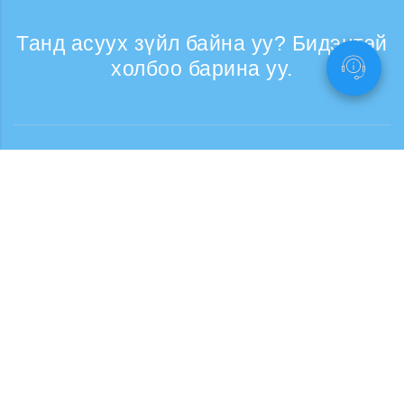
Танд асуух зүйл байна уу? Бидэнтэй
холбоо барина уу.
Лавлагаа
Утасны дуудлага хүлээн авах цаг: Ажлын
өдрүүдэд 9:30 - 17:30
Дуудлага үнэгүй
0120-808-774
Гадаад улсаас (Төлбөртэй)
+81-3-6807-5775