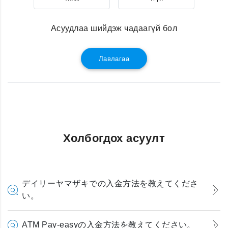
Асуудлаа шийдэж чадаагүй бол
Лавлагаа
Холбогдох асуулт
デイリーヤマザキでの入金方法を教えてくださ
い。
ATM Pay-easyの入金方法を教えてください。