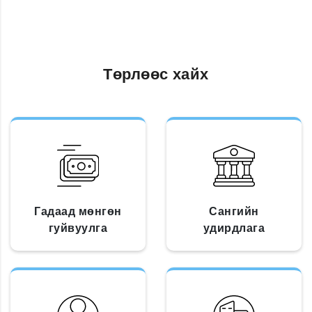
Төрлөөс хайх
Гадаад мөнгөн
Сангийн
гуйвуулга
удирдлага