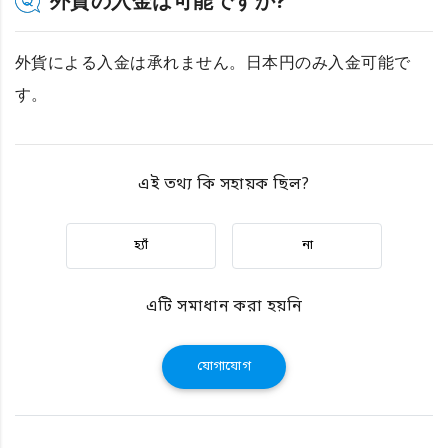
外貨の入金は可能ですか?
外貨による入金は承れません。日本円のみ入金可能で
す。
এই তথ্য কি সহায়ক ছিল?
হ্যাঁ
না
এটি সমাধান করা হয়নি
যোগাযোগ