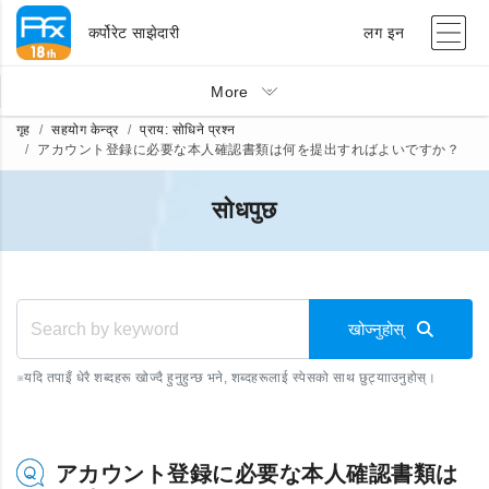
कर्पोरेट साझेदारी
लग इन
More
गृह
सहयोग केन्द्र
प्राय: सोधिने प्रश्न
アカウント登録に必要な本人確認書類は何を提出すればよいですか？
सोधपुछ
खोज्नुहोस्
※
यदि तपाइँ धेरै शब्दहरू खोज्दै हुनुहुन्छ भने, शब्दहरूलाई स्पेसको साथ छुट्यााउनुहोस्।
アカウント登録に必要な本人確認書類は