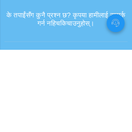
के तपाईंसँग कुनै प्रश्न छ? कृपया हामीलाई सम्पर्क
गर्न नहिचकिचाउनुहोस्।
सोधपुछ
समर्थन समय: हप्ता दिन 9:30 - 17:30
टोल फ्री नम्बर
0120-808-774
विदेशबाट (※शुल्क सहित)
+81-3-6807-5775