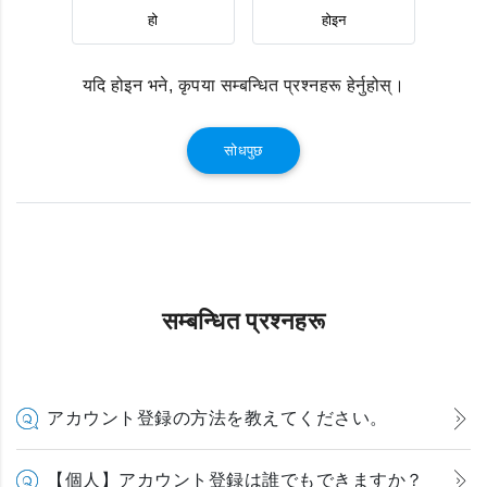
हो
होइन
यदि होइन भने, कृपया सम्बन्धित प्रश्नहरू हेर्नुहोस्।
सोधपुछ
सम्बन्धित प्रश्नहरू
アカウント登録の方法を教えてください。
【個人】アカウント登録は誰でもできますか？