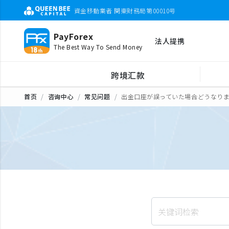
資金移動業者 関東財務局第00010号
PayForex
法人提携
The Best Way To Send Money
跨境汇款
首页
咨询中心
常见问题
出金口座が誤っていた場合どうなり