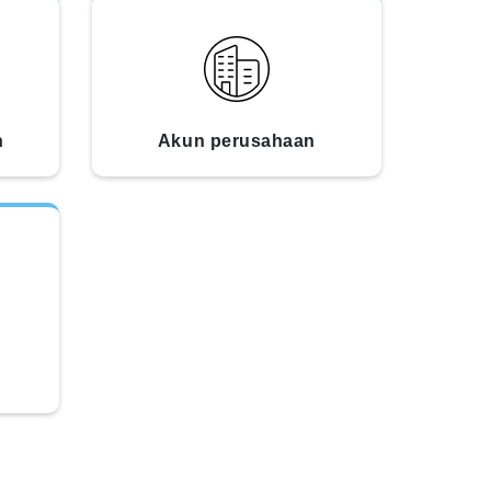
n
Akun perusahaan
n