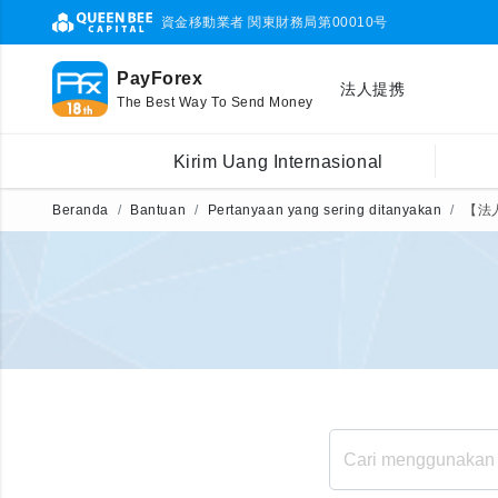
資金移動業者 関東財務局第00010号
PayForex
法人提携
The Best Way To Send Money
Kirim Uang Internasional
Beranda
Bantuan
Pertanyaan yang sering ditanyakan
【法