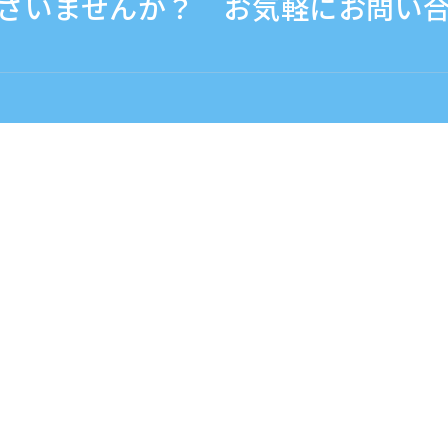
ざいませんか？ お気軽にお問い
30 - 17:30
海外から（※有料）
+81-3-6807-5775
বাংলা：ベンガル語
43-2785
080-3476-2785
25-2785
080-7107-2785