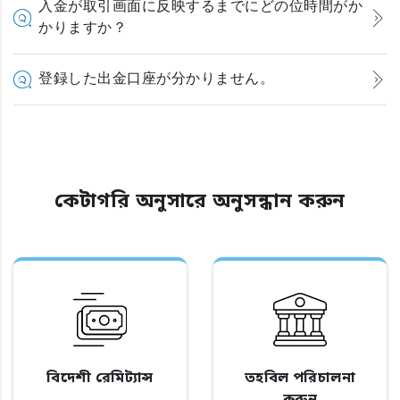
入金が取引画面に反映するまでにどの位時間がか
かりますか？
登録した出金口座が分かりません。
কেটাগরি অনুসারে অনুসন্ধান করুন
বিদেশী রেমিট্যান্স
তহবিল পরিচালনা
করুন