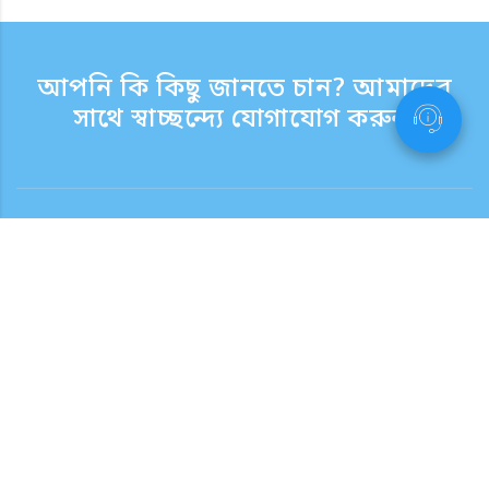
আপনি কি কিছু জানতে চান? আমাদের
সাথে স্বাচ্ছন্দ্যে যোগাযোগ করুন.
যোগাযোগ
সাপোর্ট টাইম সপ্তাহের দিন 9:30 - 17:30
টোল ফ্রি নম্বর
0120-808-774
বিদেশ থেকে (ফি সহ)