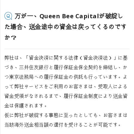
万が一、Queen Bee Capitalが破綻し
た場合、送金途中の資金は戻ってくるのです
か？
弊社は、「資金決済に関する法律（資金決済法）」に基
づき、三井住友銀行と履行保証金保全契約を締結し、か
つ東京法務局への履行保証金の供託も行っています。よ
って弊社サービスをご利用のお客さまは、受取人による
資金受領がなされるまで、履行保証金制度により送金資
金は保護されます。
仮に弊社が破綻する事態に至ったとしても、お客さまは
当該海外送金相当額の還付を受けることが可能です。