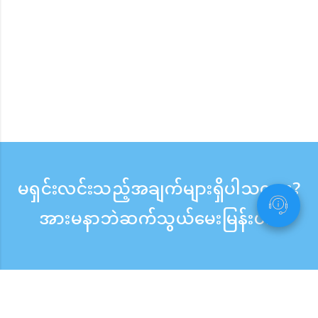
မရှင်းလင်းသည့်အချက်များရှိပါသလား?
အားမနာဘဲဆက်သွယ်မေးမြန်းပါ။