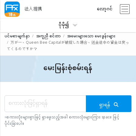
法人提携
လော့ဂင်
ပိုမို၍
ပင်မစာမျက်နှာ
အကူညီ စင်တာ
အမေးများသော မေးခွန်းများ
万が一、Queen Bee Capitalが破綻した場合、送金途中の資金は戻っ
てくるのですか？
မေးမြန်းစုံစမ်းရန်
ရှာရန်
※
စကားလုံးများစွာဖြင့် ရှာဖွေသည့်အခါ စကားလုံးများကြား space ဖြင့်
ပိုင်းခြားပါ။