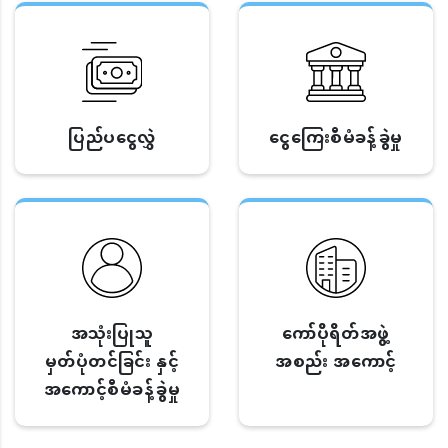
ပြည်ပငွေလွှဲ
ငွေကြေးစီမံခန့်ခွဲမှု
အသုံးပြုသူ
ကော်ပိုရိတ်အဖွဲ့
မှတ်ပုံတင်ခြင်း နှင့်
အစည်း အကောင့်
အကောင့်စီမံခန့်ခွဲမှု