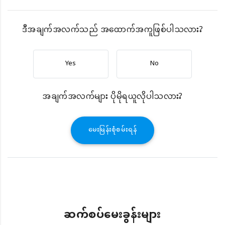
ဒီအချက်အလက်သည် အထောက်အကူဖြစ်ပါသလား?
Yes
No
အချက်အလက်များ ပိုမိုရယူလိုပါသလား?
မေးမြန်းစုံစမ်းရန်
ဆက်စပ်မေးခွန်းများ