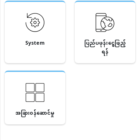
System
ပြည်ပဖုန်းငွေဖြည့်
ရန်
အခြား၀န်ဆောင်မှု