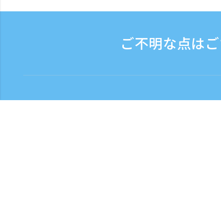
ご不明な点はご
お問い合わせ
電話受付時間：平日 9:
フリーダイヤル
0120-808-774
English：英語
ไทย :タイ語