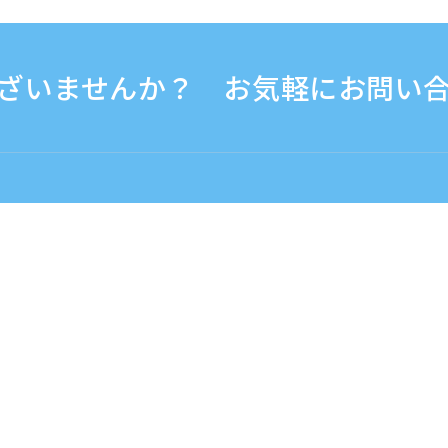
ざいませんか？ お気軽にお問い
30 - 17:30
海外から（※有料）
+81-3-6807-5775
বাংলা：ベンガル語