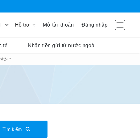
Hỗ trợ
Mở tài khoản
Đăng nhập
I
 tế
Nhận tiền gửi từ nước ngoài
ますか？
Tìm kiếm