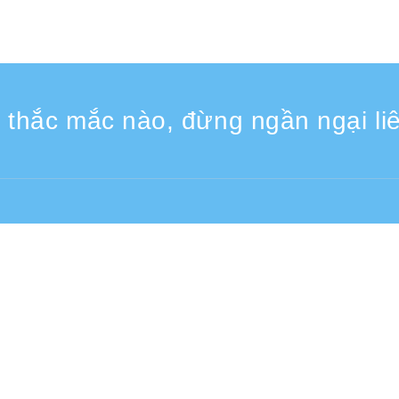
 thắc mắc nào, đừng ngần ngại liê
 Các ngày trong tuần 9:30 - 17:30
Từ nước ngoài (có phí)
+81-3-6807-5775