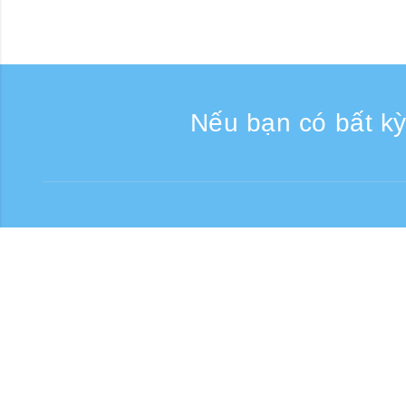
Nếu bạn có bất kỳ
Liên lạc
Giờ tiếp nhận điện thoại:
Số điện thoại miễn phí
0120-808-774