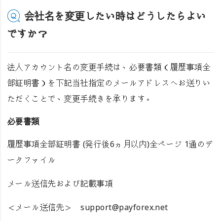
会社名を変更したい時はどうしたらよい
ですか？
法人アカウント名の変更手続は、必要書類（履歴事項全
部証明書）を下記当社指定のメールアドレスへお送りい
ただくことで、変更手続きを承ります。
必要書類
履歴事項全部証明書 (発行後6ヵ月以内)全ページ 1通のデ
ータファイル
メール送信先および記載事項
＜メール送信先＞ support@payforex.net