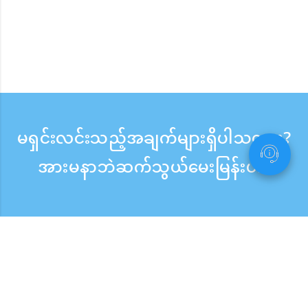
မရှင်းလင်းသည့်အချက်များရှိပါသလား?
အားမနာဘဲဆက်သွယ်မေးမြန်းပါ။
မေးမြန်းစုံစမ်းရန်
ဖုန်းလက်ခံသည့်အချိန် ：ကြားရက် 9:30 - 17:30