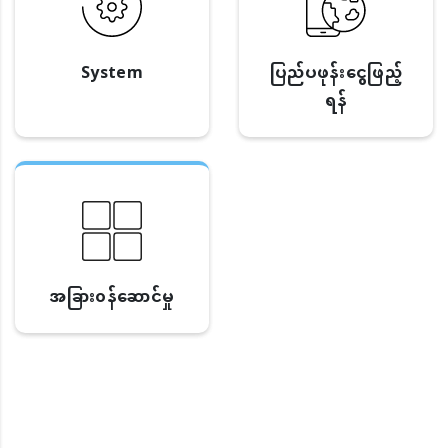
System
ပြည်ပဖုန်းငွေဖြည့်
ရန်
အခြား၀န်ဆောင်မှု