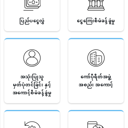
ပြည်ပငွေလွှဲ
ငွေကြေးစီမံခန့်ခွဲမှု
အသုံးပြုသူ
ကော်ပိုရိတ်အဖွဲ့
မှတ်ပုံတင်ခြင်း နှင့်
အစည်း အကောင့်
အကောင့်စီမံခန့်ခွဲမှု