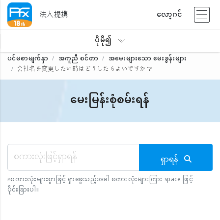
法人提携
လော့ဂင်
ပိုမို၍
ပင်မစာမျက်နှာ
အကူညီ စင်တာ
အမေးများသော မေးခွန်းများ
会社名を変更したい時はどうしたらよいですか？
မေးမြန်းစုံစမ်းရန်
ရှာရန်
※
စကားလုံးများစွာဖြင့် ရှာဖွေသည့်အခါ စကားလုံးများကြား space ဖြင့်
ပိုင်းခြားပါ။