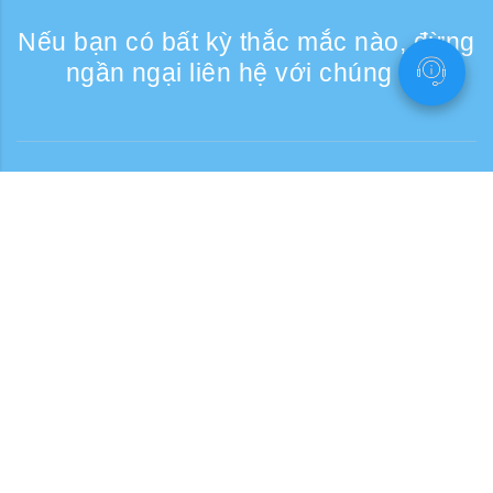
Nếu bạn có bất kỳ thắc mắc nào, đừng
ngần ngại liên hệ với chúng tôi
Liên lạc
Giờ tiếp nhận điện thoại: Các ngày trong
tuần 9:30 - 17:30
Số điện thoại miễn phí
0120-808-774
Từ nước ngoài (có phí)
+81-3-6807-5775