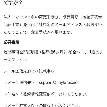
ですか？
法人アカウント名の変更手続は、必要書類（履歴事項全
部証明書）を下記当社指定のメールアドレスへお送りい
ただくことで、変更手続きを承ります。
必要書類
履歴事項全部証明書 (発行後6ヵ月以内)全ページ 1通のデ
ータファイル
メール送信先および記載事項
＜メール送信先＞ support@payforex.net
＜件名＞「登録情報変更依頼」としてください。
＜メール本文＞以下の情報を記入ください。